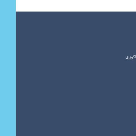
اكوزي
4.44
من 5