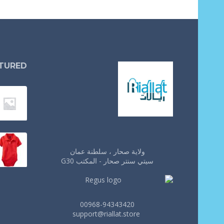
TURED
ولاية صحار ، سلطنة عمان
سيتي سنتر صحار - المكتب G30
00968-94343420
support@riallat.store