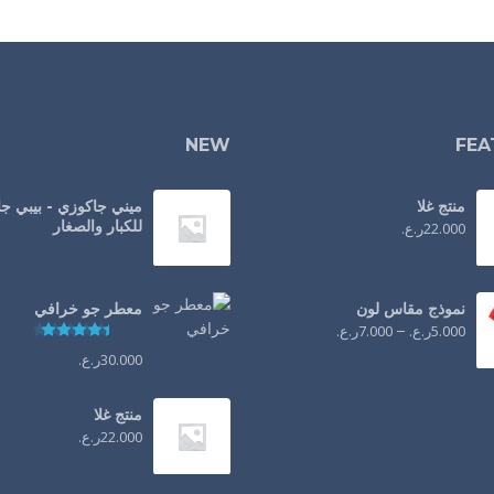
NEW
FEA
منتج غلا
ميني جاكوزي - بيبي ج
للكبار والصغار
22.000
ر.ع.
نموذج مقاس لون
معطر جو خرافي
5.000
ر.ع.
–
7.000
ر.ع.
تم التقييم
30.000
ر.ع.
منتج غلا
22.000
ر.ع.