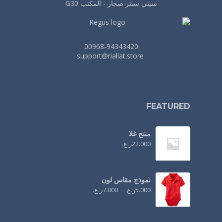
سيتي سنتر صحار - المكتب G30
00968-94343420
support@riallat.store
FEATURED
منتج غلا
22.000
ر.ع.
نموذج مقاس لون
5.000
ر.ع.
–
7.000
ر.ع.