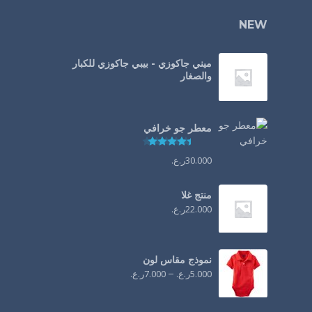
NEW
ميني جاكوزي - بيبي جاكوزي للكبار
والصغار
معطر جو خرافي
تم التقييم
4.44
من 5
30.000
ر.ع.
منتج غلا
22.000
ر.ع.
نموذج مقاس لون
5.000
ر.ع.
–
7.000
ر.ع.