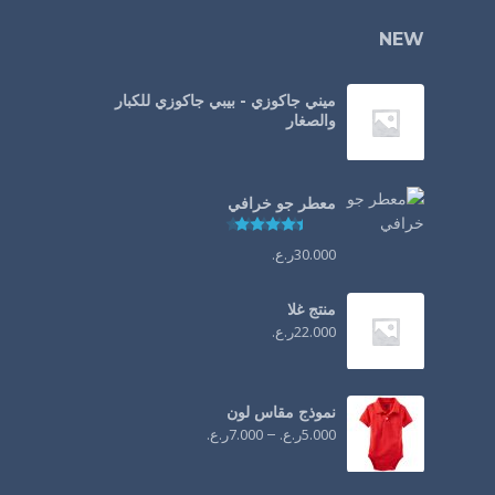
NEW
ميني جاكوزي - بيبي جاكوزي للكبار
والصغار
معطر جو خرافي
تم التقييم
4.44
من 5
30.000
ر.ع.
منتج غلا
22.000
ر.ع.
نموذج مقاس لون
5.000
ر.ع.
–
7.000
ر.ع.