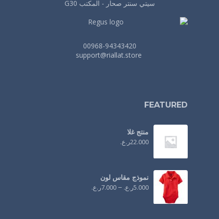
سيتي سنتر صحار - المكتب G30
00968-94343420
support@riallat.store
FEATURED
منتج غلا
22.000
ر.ع.
نموذج مقاس لون
5.000
ر.ع.
–
7.000
ر.ع.